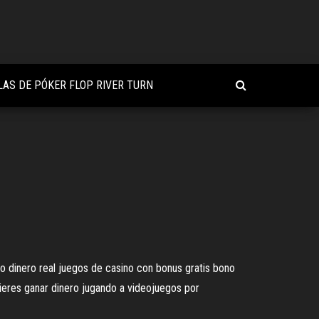
LAS DE PÓKER FLOP RIVER TURN
go dinero real juegos de casino con bonus gratis bono
eres ganar dinero jugando a videojuegos por