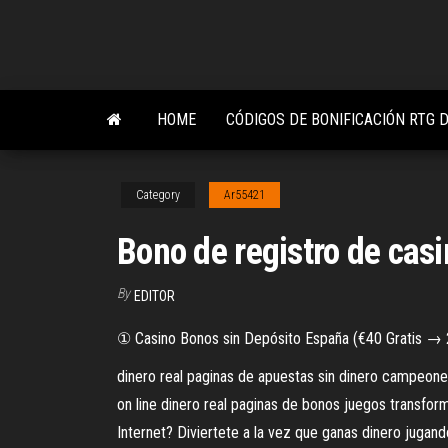
Skip
to
the
content
HOME
CÓDIGOS DE BONIFICACIÓN RTG 
Category
Ar55421
Bono de registro de casi
By
EDITOR
① Casino Bonos sin Depósito España (€40 Gratis → 2
dinero real paginas de apuestas sin dinero campeones
on line dinero real paginas de bonos juegos transfo
Internet? Diviertete a la vez que ganas dinero jugando