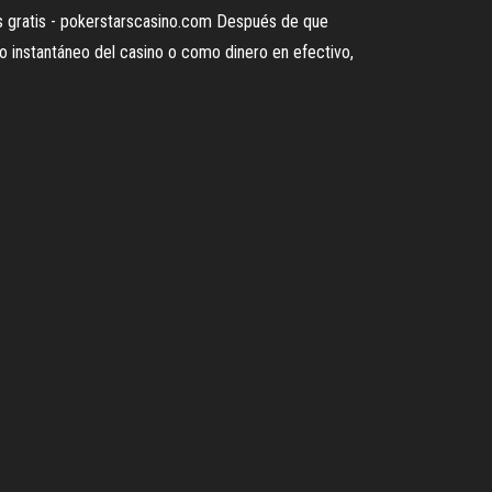
s gratis - pokerstarscasino.com Después de que
no instantáneo del casino o como dinero en efectivo,