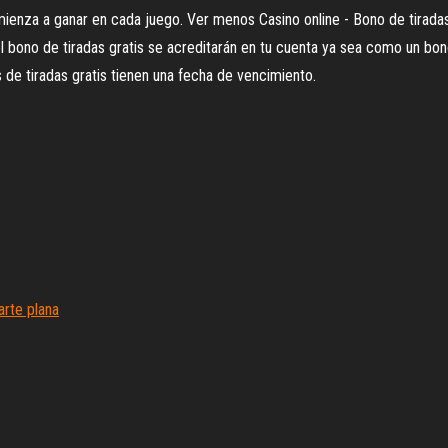
enza a ganar en cada juego. Ver menos Casino online - Bono de tirada
del bono de tiradas gratis se acreditarán en tu cuenta ya sea como un bo
 de tiradas gratis tienen una fecha de vencimiento.
rte plana