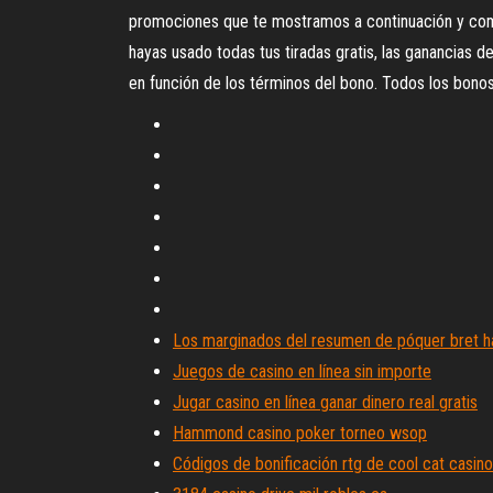
promociones que te mostramos a continuación y comi
hayas usado todas tus tiradas gratis, las ganancias 
en función de los términos del bono. Todos los bonos
Los marginados del resumen de póquer bret ha
Juegos de casino en línea sin importe
Jugar casino en línea ganar dinero real gratis
Hammond casino poker torneo wsop
Códigos de bonificación rtg de cool cat casino