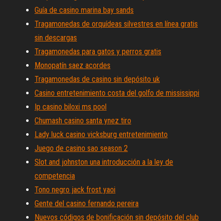
Guía de casino marina bay sands
Tragamonedas de orquídeas silvestres en línea gratis
sin descargas
Tragamonedas para gatos y perros gratis
Monopatín saez acordes
Tragamonedas de casino sin depósito uk
Casino entretenimiento costa del golfo de mississippi
Ip casino biloxi ms pool
Chumash casino santa ynez tiro
Lady luck casino vicksburg entretenimiento
Juego de casino sao season 2
Slot and johnston una introducción a la ley de
competencia
Tono negro jack frost yaoi
Gente del casino fernando pereira
Nuevos códigos de bonificación sin depósito del club