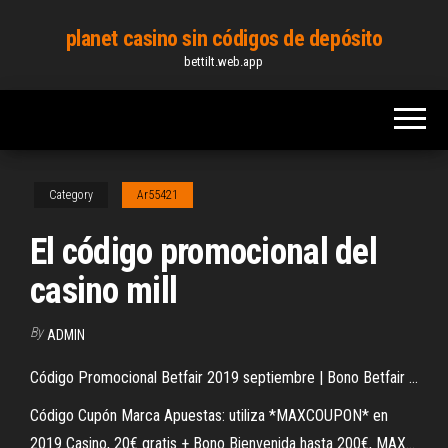
Skip
planet casino sin códigos de depósito
to
bettilt.web.app
the
content
Category
Ar55421
El código promocional del
casino mill
By
ADMIN
Código Promocional Betfair 2019 septiembre | Bono Betfair ...
Código Cupón Marca Apuestas: utiliza *MAXCOUPON* en
2019 Casino, 20€ gratis + Bono Bienvenida hasta 200€, MAX…