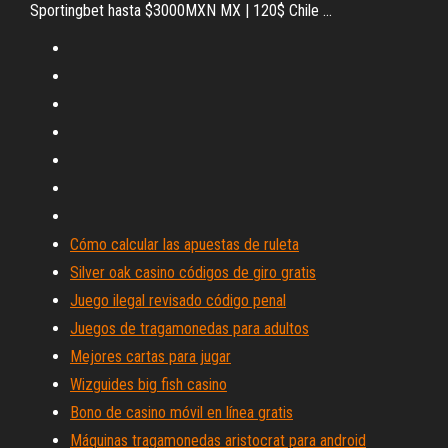
Sportingbet hasta $3000MXN MX | 120$ Chile ...
Cómo calcular las apuestas de ruleta
Silver oak casino códigos de giro gratis
Juego ilegal revisado código penal
Juegos de tragamonedas para adultos
Mejores cartas para jugar
Wizguides big fish casino
Bono de casino móvil en línea gratis
Máquinas tragamonedas aristocrat para android