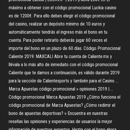
máximo a obtener con el código promocional Luckia casino
es de 1200€. Para ello debes elegir el código promocional
del casino, realizar un depósito mínimo de 10 euros y
automáticamente tendrás el ingreso más el bono en tu
cuenta. Para poder retirarlo deberás jugar 60 veces el
importe del bono en un plazo de 60 días. Código Promocional
Caliente 2019: MAXCALI Abre tu cuenta de Caliente.mx y
llévala a lo más alto de inmediato con el código promocional
Caliente que te damos a continuación, es válido durante 2019
para la sección de Calientesports y también para el Casino …
Marca Apuestas código promocional » opiniones 2019 | …
Código promocional Marca Apuestas 2019 ¿Cómo funciona el
código promocional de Marca Apuestas? ¿Cómo redimir el
bono de apuestas deportivas? » Encuentra en nuestras
reseñas las opiniones y experiencias de usuarios la mejor
información de nuestros expertos. Hazte con el bono ahora