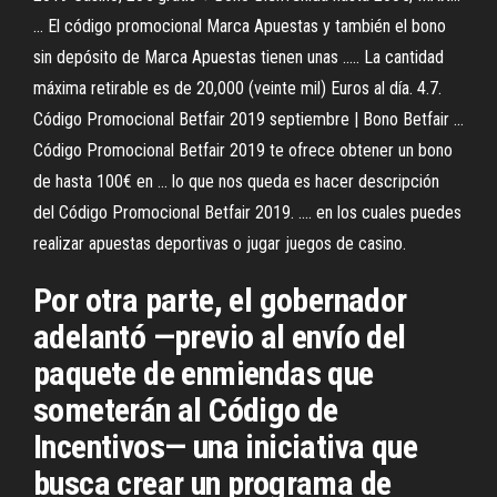
... El código promocional Marca Apuestas y también el bono
sin depósito de Marca Apuestas tienen unas ..... La cantidad
máxima retirable es de 20,000 (veinte mil) Euros al día. 4.7.
Código Promocional Betfair 2019 septiembre | Bono Betfair ...
Código Promocional Betfair 2019 te ofrece obtener un bono
de hasta 100€ en ... lo que nos queda es hacer descripción
del Código Promocional Betfair 2019. .... en los cuales puedes
realizar apuestas deportivas o jugar juegos de casino.
Por otra parte, el gobernador
adelantó —previo al envío del
paquete de enmiendas que
someterán al Código de
Incentivos— una iniciativa que
busca crear un programa de