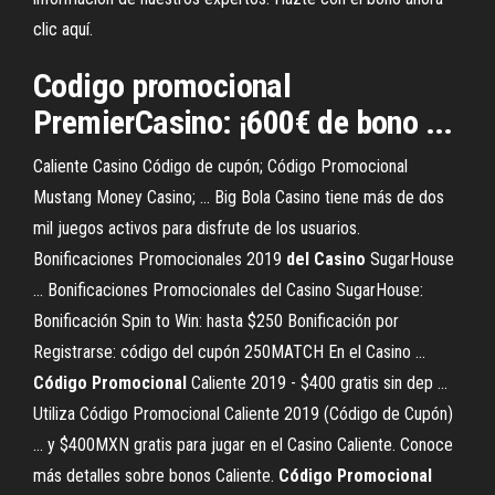
clic aquí.
Codigo
promocional
PremierCasino: ¡600€ de bono ...
Caliente Casino Código de cupón; Código Promocional
Mustang Money Casino; ... Big Bola Casino tiene más de dos
mil juegos activos para disfrute de los usuarios.
Bonificaciones Promocionales 2019
del
Casino
SugarHouse
... Bonificaciones Promocionales del Casino SugarHouse:
Bonificación Spin to Win: hasta $250 Bonificación por
Registrarse: código del cupón 250MATCH En el Casino ...
Código
Promocional
Caliente 2019 - $400 gratis sin dep ...
Utiliza Código Promocional Caliente 2019 (Código de Cupón)
... y $400MXN gratis para jugar en el Casino Caliente. Conoce
más detalles sobre bonos Caliente.
Código
Promocional