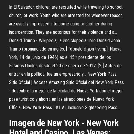
In El Salvador, children are recruited while traveling to school,
church, or work. Youth who are arrested for whatever reason
are usually impressed into some gang or another during
incarceration. They are notorious for their violence and a…
Donald Trump - Wikipedia, la enciclopedia libre
Donald John
Trump (pronunciado en inglés: [ ˈdɒnəld d͡ʒɒn trʌmp]; Nueva
York, 14 de junio de 1946) es el 45.º presidente de los
Estados Unidos desde el 20 de enero de 2017. [2 ] Antes de
entrar en la política, fue un empresario y…
New
York
Pass
Sitio Oficial | Access Amazing
Sitio Oficial del New York Pass
- descubre lo mejor de la ciudad de Nueva York con el mejor
pase turístico y ahorra en las atracciones de Nueva York
Official New
York
Pass | #1 All Inclusive Sightseeing Pass…
Imagen de New York - New York
Hotel and Casino, Las Vegas: