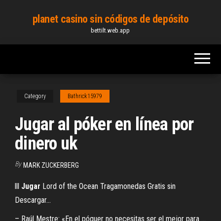
Skip
planet casino sin códigos de depósito
to
bettilt.web.app
the
content
Category
Bathrick15979
Jugar al póker en línea por
dinero uk
By
MARK ZUCKERBERG
lll
Jugar
Lord of the Ocean Tragamonedas Gratis sin
Descargar…
– Raúl Mestre: «En el póquer no necesitas ser el mejor para ...