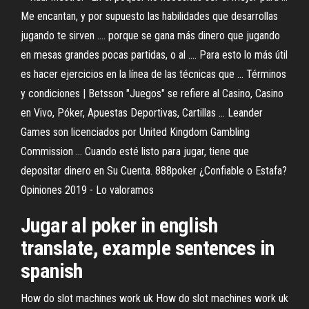
Me encantan, y por supuesto las habilidades que desarrollas
jugando te sirven .... porque se gana más dinero que jugando
en mesas grandes pocas partidas, o al .... Para esto lo más útil
es hacer ejercicios en la línea de las técnicas que ... Términos
y condiciones | Betsson "Juegos" se refiere al Casino, Casino
en Vivo, Póker, Apuestas Deportivas, Cartillas ... Leander
Games son licenciados por United Kingdom Gambling
Commission ... Cuando esté listo para jugar, tiene que
depositar dinero en Su Cuenta. 888poker ¿Confiable o Estafa?
Opiniones 2019 - Lo valoramos
Jugar
al
poker
in english
translate, example sentences in
spanish
How do slot machines work uk How do slot machines work uk