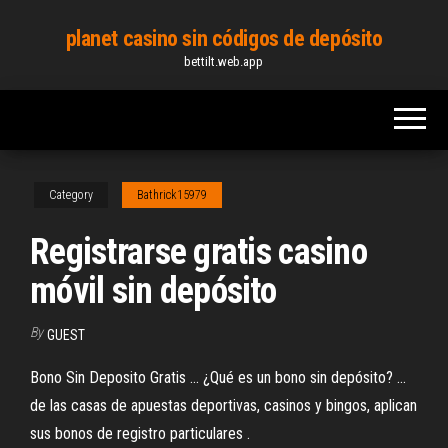
Skip
planet casino sin códigos de depósito
to
bettilt.web.app
the
content
Category
Bathrick15979
Registrarse gratis casino
móvil sin depósito
By
GUEST
Bono Sin Deposito Gratis ... ¿Qué es un bono sin depósito? ...
de las casas de apuestas deportivas, casinos y bingos, aplican
sus bonos de registro particulares .