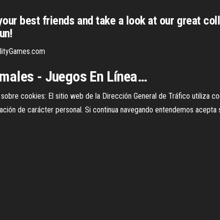
ur best friends and take a look at our great coll
un!
alityGames.com
imales - Juegos
En
Línea
…
sobre cookies: El sitio web de la Dirección General de Tráfico utiliza c
mación de carácter personal. Si continua navegando entendemos acepta su