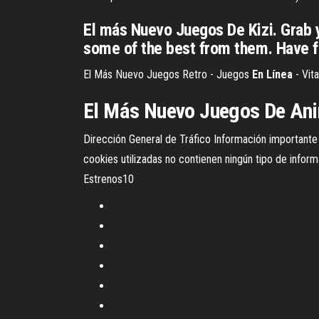
El más Nuevo Juegos De Kizi. Grab yo
some of the best from them. Have f
El Más Nuevo Juegos Retro - Juegos
En
Línea
- Vit
El Más Nuevo Juegos De An
Dirección General de Tráfico Información importante 
cookies utilizadas no contienen ningún tipo de infor
Estrenos10