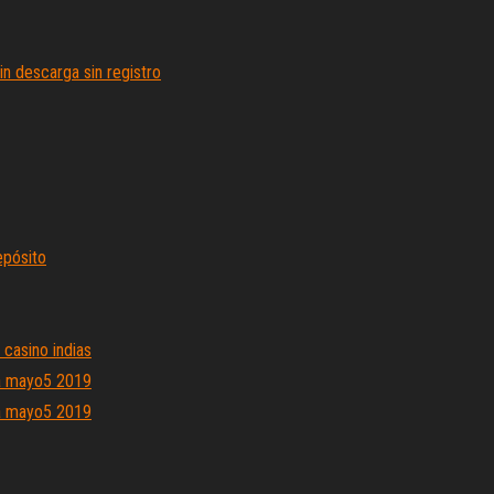
in descarga sin registro
epósito
casino indias
ra mayo5 2019
ra mayo5 2019