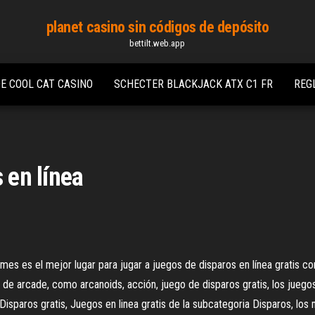
planet casino sin códigos de depósito
bettilt.web.app
DE COOL CAT CASINO
SCHECTER BLACKJACK ATX C1 FR
REG
 en línea
es el mejor lugar para jugar a juegos de disparos en línea gratis con t
de arcade, como arcanoids, acción, juego de disparos gratis, los juegos
e Disparos gratis, Juegos en linea gratis de la subcategoria Disparos, 