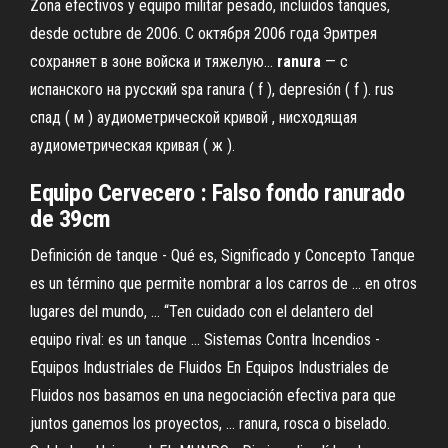
Zona efectivos y equipo militar pesado, incluidos tanques,
desde octubre de 2006. С октября 2006 года Эритрея
сохраняет в зоне войска и тяжелую...
ranura
— с
испанского на русский spa ranura ( f ), depresión ( f ). rus
спад ( м ) аудиометрической кривой , нисходящая
аудиометрическая кривая ( ж ).
Equipo
Cervecero : Falso fondo ranurado
de
39cm
Definición de tanque - Qué es, Significado y Concepto Tanque
es un término que permite nombrar a los carros de ... en otros
lugares del mundo, ... “Ten cuidado con el delantero del
equipo rival: es un tanque ... Sistemas Contra Incendios -
Equipos Industriales de Fluidos En Equipos Industriales de
Fluidos nos basamos en una negociación efectiva para que
juntos ganemos los proyectos, ... ranura, rosca o biselado.