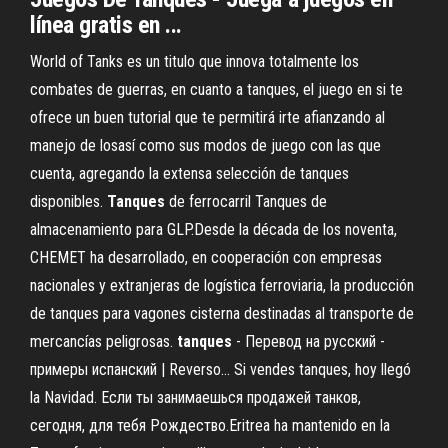
línea gratis en ...
World of Tanks es un titulo que innova totalmente los
combates de guerras, en cuanto a tanques, el juego en si te
ofrece un buen tutorial que te permitirá irte afianzando al
manejo de losasí como sus modos de juego con las que
cuenta, agregando la extensa selección de tanques
disponibles.
Tanques
de ferrocarril Tanques de
almacenamiento para GLP.Desde la década de los noventa,
CHEMET ha desarrollado, en cooperación con empresas
nacionales y extranjeras de logística ferroviaria, la producción
de tanques para vagones cisterna destinadas al transporte de
mercancías peligrosas.
tanques
- Перевод на русский -
примеры испанский | Reverso… Si vendes tanques, hoy llegó
la Navidad. Если ты занимаешься продажей танков,
сегодня, для тебя Рождество.Eritrea ha mantenido en la