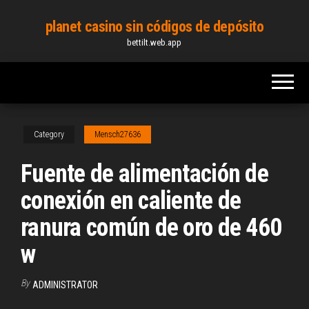
Skip
planet casino sin códigos de depósito
to
bettilt.web.app
the
content
Category
Mensch27636
Fuente de alimentación de
conexión en caliente de
ranura común de oro de 460
w
By
ADMINISTRATOR